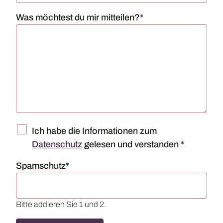
Pflichtfeld
Was möchtest du mir mitteilen?
*
Ich habe die Informationen zum
Datenschutz
gelesen und verstanden
*
Pflichtfeld
Spamschutz
*
Bitte addieren Sie 1 und 2.