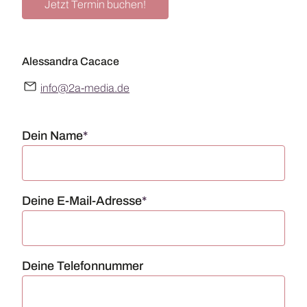
Jetzt Termin buchen!
Alessandra Cacace
info@2a-media.de
Pflichtfeld
Dein Name
*
Pflichtfeld
Deine E-Mail-Adresse
*
Deine Telefonnummer