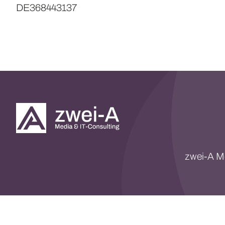
DE368443137
zwei-A M
© 2026 z