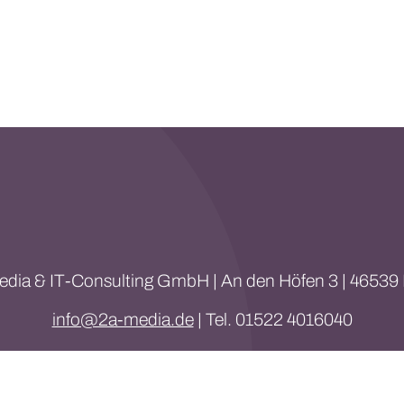
edia & IT-Consulting GmbH | An den Höfen 3 | 46539 
info@2a-media.de
 | Tel. 01522 4016040
LinkedIn
Instagram
wei-A Media & IT-Consulting GmbH |
Impressum
|
Da